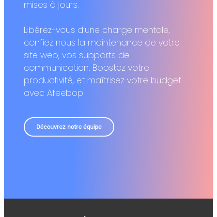
mises à jours.
Libérez-vous d’une charge mentale,
confiez nous la maintenance de votre
site web, vos supports de
communication. Boostez votre
productivité, et maîtrisez votre budget
avec Afeebop.
Découvrez notre équipe