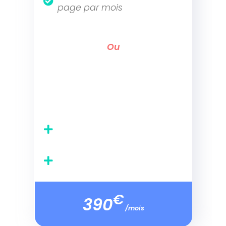
Ou
1 Chef de projet sds
2 profils experts métier
1 projet à la fois
€
590
/mois