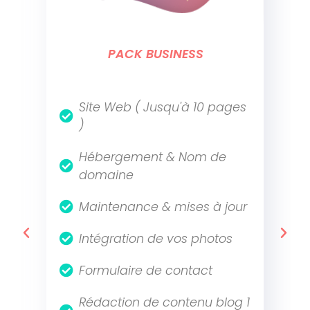
PACK PREMIUM
Tous les services inclus dans
le Tarif
Mise en orbite
Web-design sur mesure
Photos (banque d'image)
Blog / actualités
Fonction E-commerce
Pages produits (50 produits)