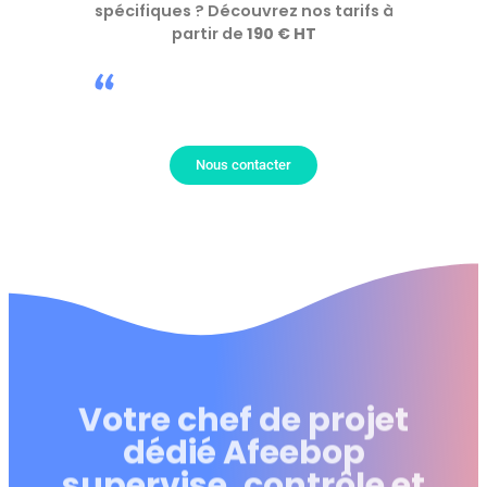
spécifiques ? Découvrez nos tarifs à
partir de
190 € HT
“
Nous contacter
Votre chef de projet
dédié Afeebop
supervise, contrôle et