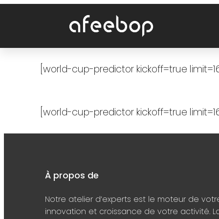
[world-cup-predictor kickoff=true limit=1
[world-cup-predictor kickoff=true limit=1
À propos de
Notre atelier d’experts est le moteur de votr
innovation et croissance de votre activité. L